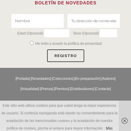
BOLETÍN DE NOVEDADES
Edad (Opcional)
Sexo (Opcional)
He leído y acepto la
política de privacidad
.
[
Portada
] [
Novedades
] [
Colecciones
] [
En preparación
] [
Autores
]
[
Actualidad
] [
Prensa
] [
Premios
] [
Distribuidores
] [
Contacto
]
Este sitio web utiliza cookies para que usted tenga la mejor experiencia
[Aviso Legal] [
Política de Cookies
] [
Política de Privacidad
] [
Condiciones
de usuario. Si continúa navegando está dando su consentimiento para la
Generales
]
aceptación de las mencionadas cookies y la aceptación de nuestra
política de cookies, pinche el enlace para mayor información.
Más
© Reino de Cordelia S.L. Agustín de Betancourt 25, 6º, puerta 13 - 28003 Madrid