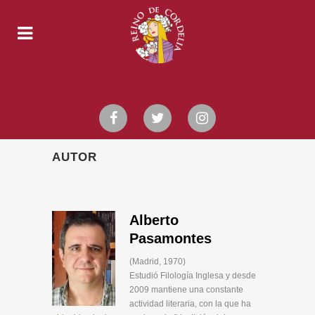
AUTOR
Alberto
Pasamontes
(Madrid, 1970)
Estudió Filología Inglesa y desde
2009 mantiene una constante
actividad literaria, con la que ha