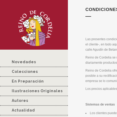
CONDICIONE
Las presentes condicio
el cliente-, en todo a
calle Agustín de Beta
Reino de Cordelia se 
Novedades
diariamente productos
Reino de Cordelia ofre
Colecciones
posible a su rectifica
empresa se lo comunica
En Preparación
Los precios aplicables
Ilustraciones Originales
Autores
Sistemas de ventas
Actualidad
Los clientes puede