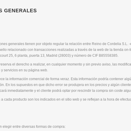
S GENERALES
nes generales tienen por objeto regular la relación entre Reino de Cordelia S.L. 
quello relacionado con transacciones realizadas a través de la web de la tienda on-li
ncourt 25, 6 planta, puerta 13, Madrid (28003) y número de CIF B85558385.
reserva el derecho a realizar, en cualquier momento y sin previo aviso, las modif
 y servicios en su página web.
ce la información comercial de forma veraz. Esta información podría contener algún
ción. En los supuestos en que dicho error se produjera en los precios y algún clie
rá inmediatamente y el cliente podrá optar por rescindir la compra sin coste algu
 a cada producto son los indicados en el sitio web y se reflejan a la hora de efectu
n elegir entre diversas formas de compra: