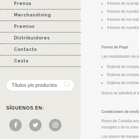
Prensa
A través de la prop
A través de nuestro
Merchandising
A través de los mai
Premios
A través de nuestra
Distribuidores
Forma de Pago
Contacto
Las modalidades de pa
Cesta
Sistema de compra a
Sistema de compra 
Sistema de contra
Nunca se admitirá el e
SÍGUENOS EN:
Condiciones de envío
Reino de Cordelia enví
escogido y de la zona
Los plazos de transpor