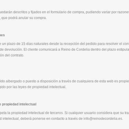
edarán descritos y fijados en el formulario de compra, pudiendo variar por razones
e, que podrá anular su compra.
nes
e un plazo de 15 días naturales desde la recepción del pedido para resolver el cont
 de devolución. El cliente comunicará a Reino de Cordelia dentro del plazo estipul
ón del contrato.
nido albergado o puesto a disposición a través de cualquiera de esta web es propi
gido por las leyes de propiedad intelectual.
propiedad intelectual
peta la propiedad intelectual de terceros. Si cualquier usuario considera que su t
 intelectual, deberá ponerse en contacto a través de info@reinodecordelia.es.