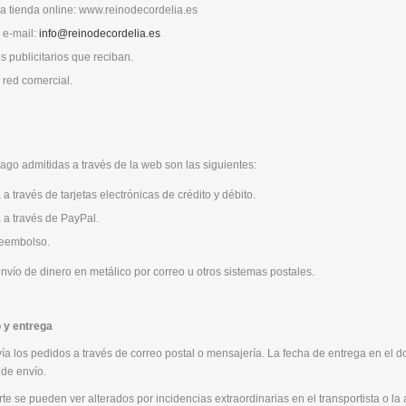
ia tienda online: www.reinodecordelia.es
 e-mail:
info@reinodecordelia.es
ls publicitarios que reciban.
 red comercial.
go admitidas a través de la web son las siguientes:
 través de tarjetas electrónicas de crédito y débito.
a través de PayPal.
reembolso.
nvío de dinero en metálico por correo u otros sistemas postales.
 y entrega
a los pedidos a través de correo postal o mensajería. La fecha de entrega en el do
 de envío.
te se pueden ver alterados por incidencias extraordinarias en el transportista o la 