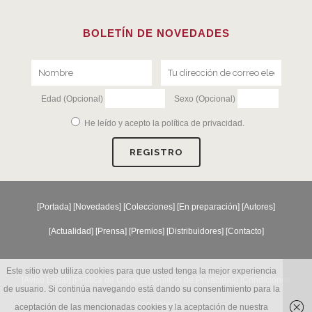
BOLETÍN DE NOVEDADES
Edad (Opcional)
Sexo (Opcional)
He leído y acepto la
política de privacidad
.
[
Portada
] [
Novedades
] [
Colecciones
] [
En preparación
] [
Autores
]
[
Actualidad
] [
Prensa
] [
Premios
] [
Distribuidores
] [
Contacto
]
Este sitio web utiliza cookies para que usted tenga la mejor experiencia
[Aviso Legal] [
Política de Cookies
] [
Política de Privacidad
] [
Condiciones
de usuario. Si continúa navegando está dando su consentimiento para la
Generales
]
aceptación de las mencionadas cookies y la aceptación de nuestra