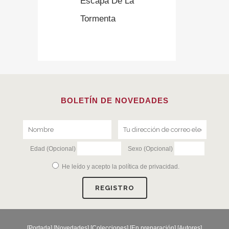
Escapa De La
Tormenta
BOLETÍN DE NOVEDADES
Edad (Opcional)
Sexo (Opcional)
He leído y acepto la
política de privacidad
.
[
Portada
] [
Novedades
] [
Colecciones
] [
En preparación
] [
Autores
]