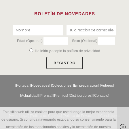
BOLETÍN DE NOVEDADES
Edad (Opcional)
Sexo (Opcional)
He leído y acepto la
política de privacidad
.
[
Portada
] [
Novedades
] [
Colecciones
] [
En preparación
] [
Autores
]
[
Actualidad
] [
Prensa
] [
Premios
] [
Distribuidores
] [
Contacto
]
Este sitio web utiliza cookies para que usted tenga la mejor experiencia
[Aviso Legal] [
Política de Cookies
] [
Política de Privacidad
] [
Condiciones
de usuario. Si continúa navegando está dando su consentimiento para la
Generales
]
aceptación de las mencionadas cookies y la aceptación de nuestra