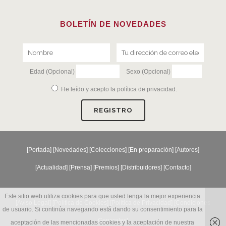
BOLETÍN DE NOVEDADES
Edad (Opcional)
Sexo (Opcional)
He leído y acepto la
política de privacidad
.
[
Portada
] [
Novedades
] [
Colecciones
] [
En preparación
] [
Autores
]
[
Actualidad
] [
Prensa
] [
Premios
] [
Distribuidores
] [
Contacto
]
Este sitio web utiliza cookies para que usted tenga la mejor experiencia
[Aviso Legal] [
Política de Cookies
] [
Política de Privacidad
] [
Condiciones
de usuario. Si continúa navegando está dando su consentimiento para la
Generales
]
aceptación de las mencionadas cookies y la aceptación de nuestra