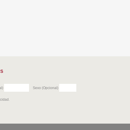
ES
l)
Sexo (Opcional)
acidad
.