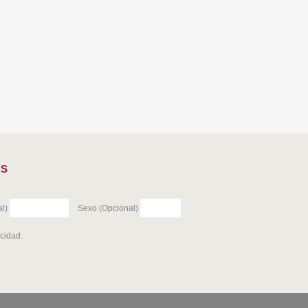
ES
l)
Sexo (Opcional)
acidad
.