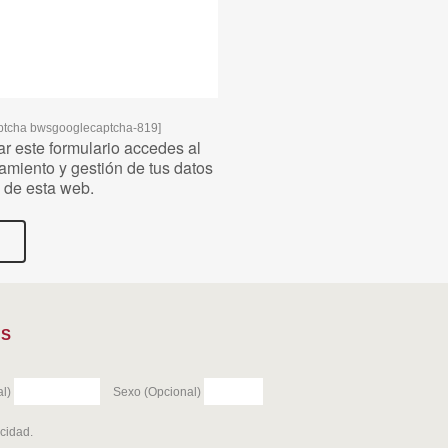
ptcha bwsgooglecaptcha-819]
ar este formulario accedes al
miento y gestión de tus datos
e de esta web.
ES
l)
Sexo (Opcional)
acidad
.