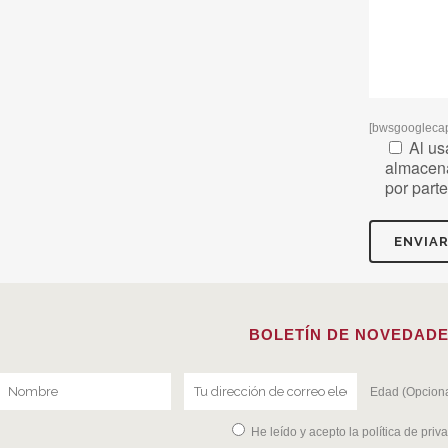
[bwsgoogleca
Al us
almacena
por part
BOLETÍN DE NOVEDAD
Edad (Opciona
He leído y acepto la
política de priv