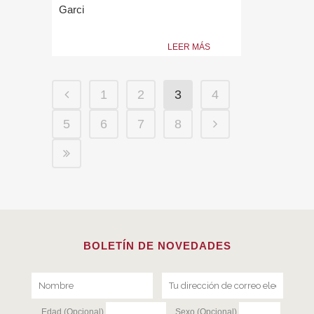
Garci
LEER MÁS
1
2
3
4
5
6
7
8
BOLETÍN DE NOVEDADES
Edad (Opcional)
Sexo (Opcional)