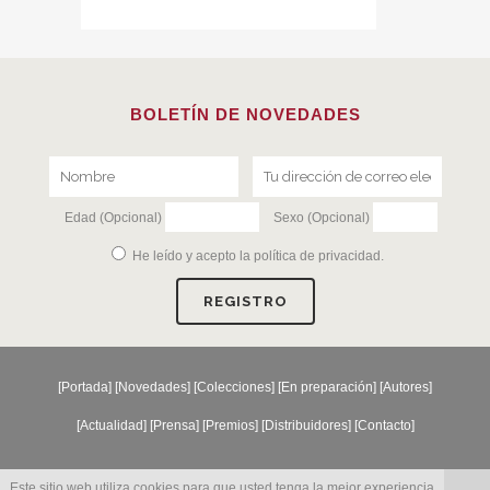
BOLETÍN DE NOVEDADES
Edad (Opcional)
Sexo (Opcional)
He leído y acepto la
política de privacidad
.
[
Portada
] [
Novedades
] [
Colecciones
] [
En preparación
] [
Autores
]
[
Actualidad
] [
Prensa
] [
Premios
] [
Distribuidores
] [
Contacto
]
Este sitio web utiliza cookies para que usted tenga la mejor experiencia