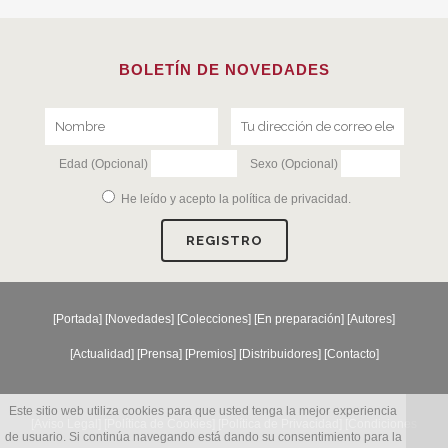
BOLETÍN DE NOVEDADES
Edad (Opcional)
Sexo (Opcional)
He leído y acepto la
política de privacidad
.
[
Portada
] [
Novedades
] [
Colecciones
] [
En preparación
] [
Autores
]
[
Actualidad
] [
Prensa
] [
Premios
] [
Distribuidores
] [
Contacto
]
Este sitio web utiliza cookies para que usted tenga la mejor experiencia
[Aviso Legal] [
Política de Cookies
] [
Política de Privacidad
] [
Condiciones
de usuario. Si continúa navegando está dando su consentimiento para la