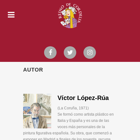
AUTOR
Víctor López-Rúa
(La Coruña, 1971)
Se formó como artista plástico en
Italia y España y es una de las
voces más personales de la
pintura figurativa española. Su obra, que comenzó a
exponer en Madrid a finales de los noventa, recurre