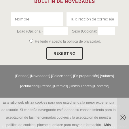
BOLETÍN DE NOVEDADES
Edad (Opcional)
Sexo (Opcional)
He leído y acepto la
política de privacidad
.
[
Portada
] [
Novedades
] [
Colecciones
] [
En preparación
] [
Autores
]
[
Actualidad
] [
Prensa
] [
Premios
] [
Distribuidores
] [
Contacto
]
Este sitio web utiliza cookies para que usted tenga la mejor experiencia
[Aviso Legal] [
Política de Cookies
] [
Política de Privacidad
] [
Condiciones
de usuario. Si continúa navegando está dando su consentimiento para la
Generales
]
aceptación de las mencionadas cookies y la aceptación de nuestra
política de cookies, pinche el enlace para mayor información.
Más
© Reino de Cordelia S.L. Agustín de Betancourt 25, 6º, puerta 13 - 28003 Madrid