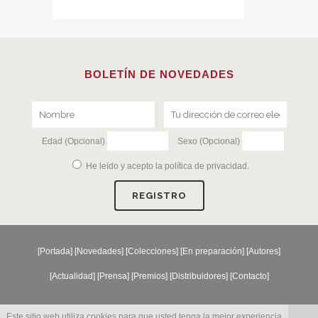
BOLETÍN DE NOVEDADES
Edad (Opcional)
Sexo (Opcional)
He leído y acepto la
política de privacidad
.
[
Portada
] [
Novedades
] [
Colecciones
] [
En preparación
] [
Autores
]
[
Actualidad
] [
Prensa
] [
Premios
] [
Distribuidores
] [
Contacto
]
Este sitio web utiliza cookies para que usted tenga la mejor experiencia