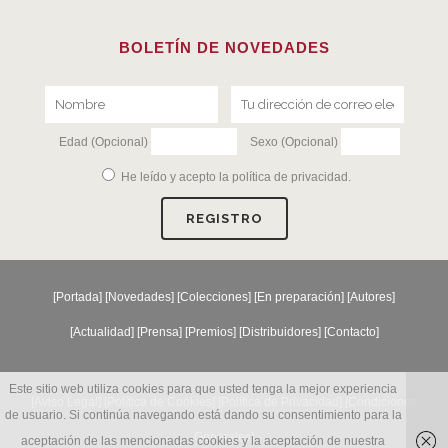
BOLETÍN DE NOVEDADES
Edad (Opcional)
Sexo (Opcional)
He leído y acepto la
política de privacidad
.
[
Portada
] [
Novedades
] [
Colecciones
] [
En preparación
] [
Autores
]
[
Actualidad
] [
Prensa
] [
Premios
] [
Distribuidores
] [
Contacto
]
Este sitio web utiliza cookies para que usted tenga la mejor experiencia
[Aviso Legal] [
Política de Cookies
] [
Política de Privacidad
] [
Condiciones
de usuario. Si continúa navegando está dando su consentimiento para la
Generales
]
aceptación de las mencionadas cookies y la aceptación de nuestra