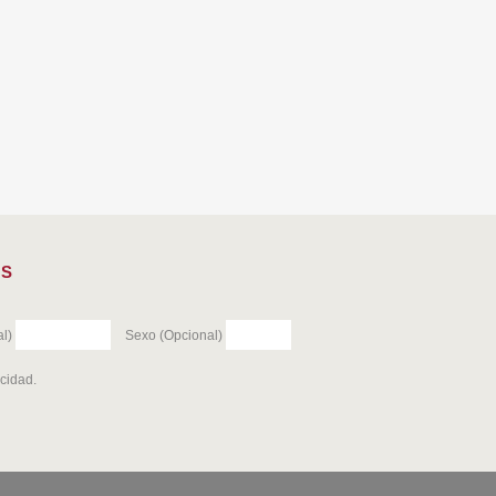
ES
l)
Sexo (Opcional)
acidad
.