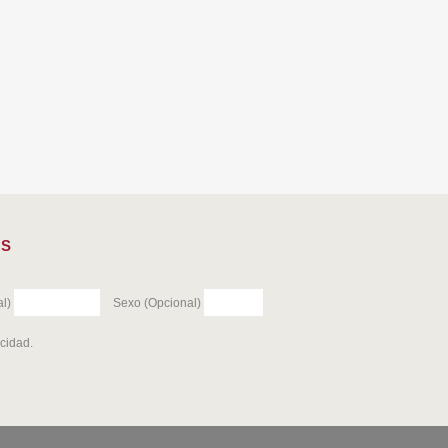
ES
l)
Sexo (Opcional)
acidad
.