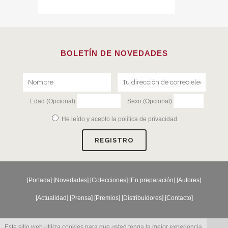
BOLETÍN DE NOVEDADES
Edad (Opcional)
Sexo (Opcional)
He leído y acepto la
política de privacidad
.
[
Portada
] [
Novedades
] [
Colecciones
] [
En preparación
] [
Autores
]
[
Actualidad
] [
Prensa
] [
Premios
] [
Distribuidores
] [
Contacto
]
Este sitio web utiliza cookies para que usted tenga la mejor experiencia