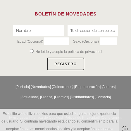
BOLETÍN DE NOVEDADES
Edad (Opcional)
Sexo (Opcional)
He leído y acepto la
política de privacidad
.
[
Portada
] [
Novedades
] [
Colecciones
] [
En preparación
] [
Autores
]
[
Actualidad
] [
Prensa
] [
Premios
] [
Distribuidores
] [
Contacto
]
Este sitio web utiliza cookies para que usted tenga la mejor experiencia
[Aviso Legal] [
Política de Cookies
] [
Política de Privacidad
] [
Condiciones
de usuario. Si continúa navegando está dando su consentimiento para la
Generales
]
aceptación de las mencionadas cookies y la aceptación de nuestra