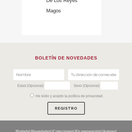
De Los Reyes
Magos
BOLETÍN DE NOVEDADES
Edad (Opcional)
Sexo (Opcional)
He leído y acepto la
política de privacidad
.
[
Portada
] [
Novedades
] [
Colecciones
] [
En preparación
] [
Autores
]