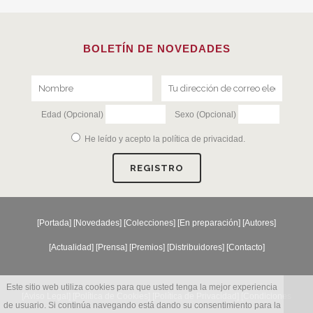
BOLETÍN DE NOVEDADES
Edad (Opcional)
Sexo (Opcional)
He leído y acepto la
política de privacidad
.
[
Portada
] [
Novedades
] [
Colecciones
] [
En preparación
] [
Autores
]
[
Actualidad
] [
Prensa
] [
Premios
] [
Distribuidores
] [
Contacto
]
Este sitio web utiliza cookies para que usted tenga la mejor experiencia
[Aviso Legal] [
Política de Cookies
] [
Política de Privacidad
] [
Condiciones
de usuario. Si continúa navegando está dando su consentimiento para la