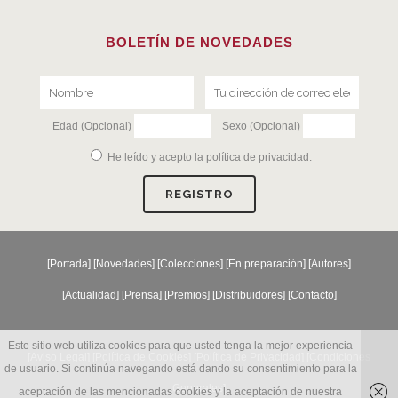
BOLETÍN DE NOVEDADES
Edad (Opcional)
Sexo (Opcional)
He leído y acepto la
política de privacidad
.
[
Portada
] [
Novedades
] [
Colecciones
] [
En preparación
] [
Autores
]
[
Actualidad
] [
Prensa
] [
Premios
] [
Distribuidores
] [
Contacto
]
Este sitio web utiliza cookies para que usted tenga la mejor experiencia
[Aviso Legal] [
Política de Cookies
] [
Política de Privacidad
] [
Condiciones
de usuario. Si continúa navegando está dando su consentimiento para la
Generales
]
aceptación de las mencionadas cookies y la aceptación de nuestra