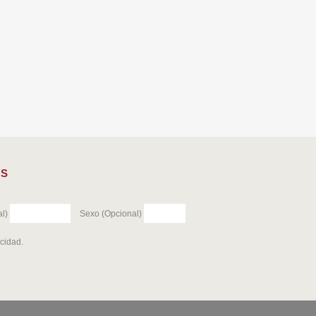
ES
l)
Sexo (Opcional)
acidad
.