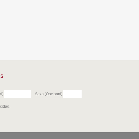
ES
l)
Sexo (Opcional)
acidad
.