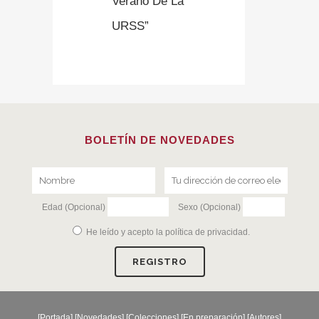
Verano De La
URSS”
BOLETÍN DE NOVEDADES
Edad (Opcional)
Sexo (Opcional)
He leído y acepto la
política de privacidad
.
[
Portada
] [
Novedades
] [
Colecciones
] [
En preparación
] [
Autores
]