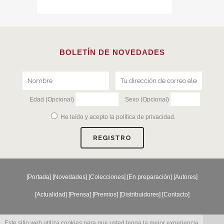
BOLETÍN DE NOVEDADES
Edad (Opcional)
Sexo (Opcional)
He leído y acepto la
política de privacidad
.
[
Portada
] [
Novedades
] [
Colecciones
] [
En preparación
] [
Autores
]
[
Actualidad
] [
Prensa
] [
Premios
] [
Distribuidores
] [
Contacto
]
Este sitio web utiliza cookies para que usted tenga la mejor experiencia