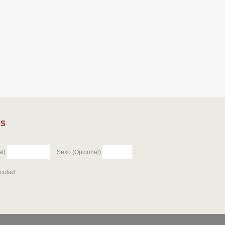
ES
l)
Sexo (Opcional)
acidad
.