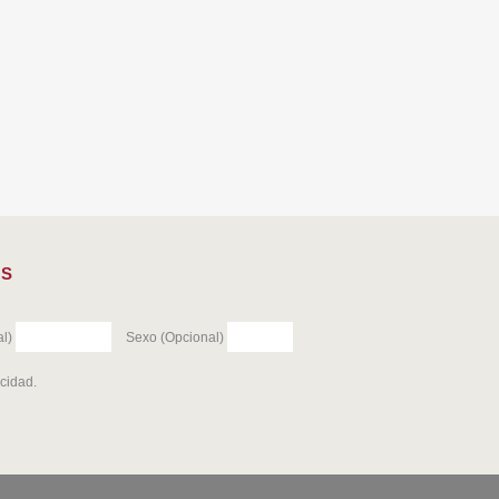
ES
l)
Sexo (Opcional)
acidad
.