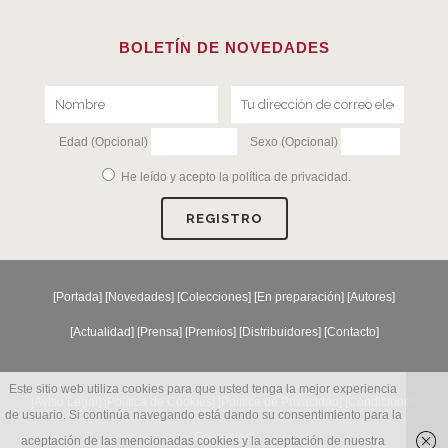
BOLETÍN DE NOVEDADES
Edad (Opcional)
Sexo (Opcional)
He leído y acepto la
política de privacidad
.
[
Portada
] [
Novedades
] [
Colecciones
] [
En preparación
] [
Autores
]
[
Actualidad
] [
Prensa
] [
Premios
] [
Distribuidores
] [
Contacto
]
Este sitio web utiliza cookies para que usted tenga la mejor experiencia
[Aviso Legal] [
Política de Cookies
] [
Política de Privacidad
] [
Condiciones
de usuario. Si continúa navegando está dando su consentimiento para la
Generales
]
aceptación de las mencionadas cookies y la aceptación de nuestra