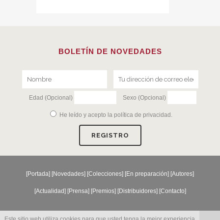
BOLETÍN DE NOVEDADES
Edad (Opcional)
Sexo (Opcional)
He leído y acepto la
política de privacidad
.
[
Portada
] [
Novedades
] [
Colecciones
] [
En preparación
] [
Autores
]
[
Actualidad
] [
Prensa
] [
Premios
] [
Distribuidores
] [
Contacto
]
Este sitio web utiliza cookies para que usted tenga la mejor experiencia