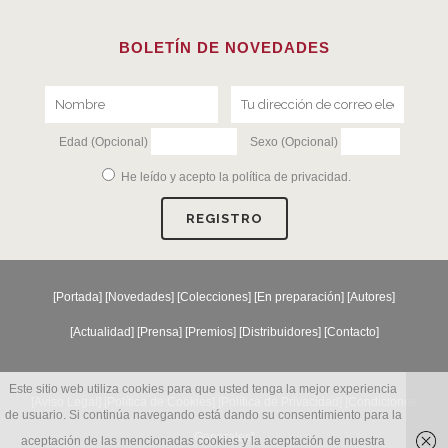
BOLETÍN DE NOVEDADES
Edad (Opcional)
Sexo (Opcional)
He leído y acepto la
política de privacidad
.
[
Portada
] [
Novedades
] [
Colecciones
] [
En preparación
] [
Autores
]
[
Actualidad
] [
Prensa
] [
Premios
] [
Distribuidores
] [
Contacto
]
Este sitio web utiliza cookies para que usted tenga la mejor experiencia
[Aviso Legal] [
Política de Cookies
] [
Política de Privacidad
] [
Condiciones
de usuario. Si continúa navegando está dando su consentimiento para la
Generales
]
aceptación de las mencionadas cookies y la aceptación de nuestra