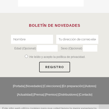
BOLETÍN DE NOVEDADES
Edad (Opcional)
Sexo (Opcional)
He leído y acepto la
política de privacidad
.
[
Portada
] [
Novedades
] [
Colecciones
] [
En preparación
] [
Autores
]
[
Actualidad
] [
Prensa
] [
Premios
] [
Distribuidores
] [
Contacto
]
Este sitio web utiliza cookies para que usted tenga la mejor experiencia