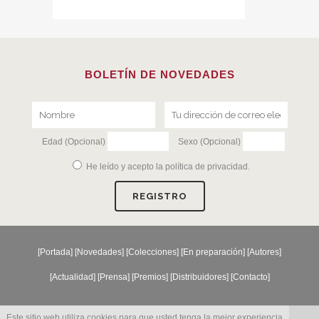
BOLETÍN DE NOVEDADES
Edad (Opcional)
Sexo (Opcional)
He leído y acepto la
política de privacidad
.
[
Portada
] [
Novedades
] [
Colecciones
] [
En preparación
] [
Autores
]
[
Actualidad
] [
Prensa
] [
Premios
] [
Distribuidores
] [
Contacto
]
Este sitio web utiliza cookies para que usted tenga la mejor experiencia