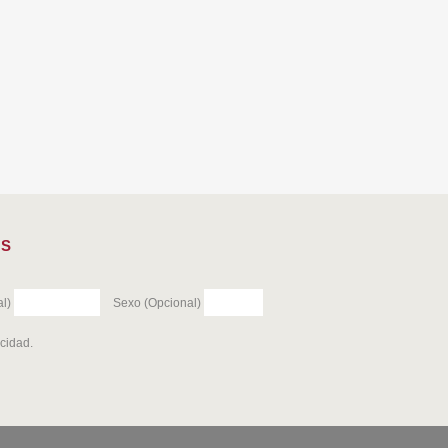
ES
l)
Sexo (Opcional)
acidad
.