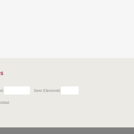
ES
l)
Sexo (Opcional)
acidad
.