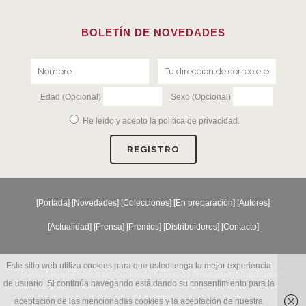
BOLETÍN DE NOVEDADES
Edad (Opcional)
Sexo (Opcional)
He leído y acepto la
política de privacidad
.
[
Portada
] [
Novedades
] [
Colecciones
] [
En preparación
] [
Autores
]
[
Actualidad
] [
Prensa
] [
Premios
] [
Distribuidores
] [
Contacto
]
Este sitio web utiliza cookies para que usted tenga la mejor experiencia
[Aviso Legal] [
Política de Cookies
] [
Política de Privacidad
] [
Condiciones
de usuario. Si continúa navegando está dando su consentimiento para la
Generales
]
aceptación de las mencionadas cookies y la aceptación de nuestra