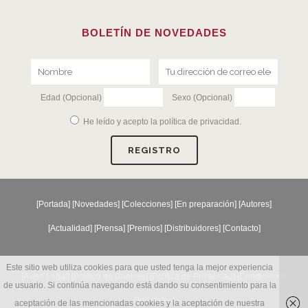
BOLETÍN DE NOVEDADES
Edad (Opcional)
Sexo (Opcional)
He leído y acepto la
política de privacidad
.
[
Portada
] [
Novedades
] [
Colecciones
] [
En preparación
] [
Autores
]
[
Actualidad
] [
Prensa
] [
Premios
] [
Distribuidores
] [
Contacto
]
Este sitio web utiliza cookies para que usted tenga la mejor experiencia
[Aviso Legal] [
Política de Cookies
] [
Política de Privacidad
] [
Condiciones
de usuario. Si continúa navegando está dando su consentimiento para la
Generales
]
aceptación de las mencionadas cookies y la aceptación de nuestra