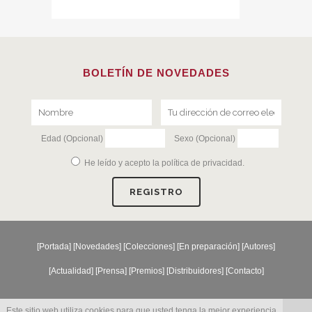
BOLETÍN DE NOVEDADES
Edad (Opcional)
Sexo (Opcional)
He leído y acepto la
política de privacidad
.
[
Portada
] [
Novedades
] [
Colecciones
] [
En preparación
] [
Autores
]
[
Actualidad
] [
Prensa
] [
Premios
] [
Distribuidores
] [
Contacto
]
Este sitio web utiliza cookies para que usted tenga la mejor experiencia