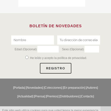
BOLETÍN DE NOVEDADES
Edad (Opcional)
Sexo (Opcional)
He leído y acepto la
política de privacidad
.
[
Portada
] [
Novedades
] [
Colecciones
] [
En preparación
] [
Autores
]
[
Actualidad
] [
Prensa
] [
Premios
] [
Distribuidores
] [
Contacto
]
Este sitio web utiliza cookies para que usted tenga la mejor experiencia