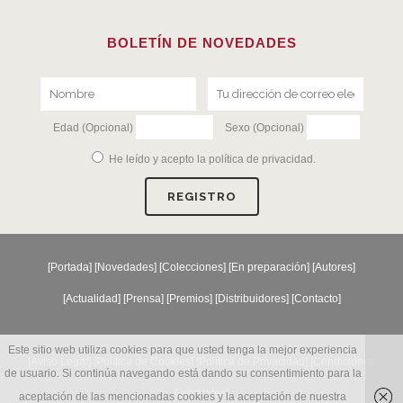
BOLETÍN DE NOVEDADES
Edad (Opcional)
Sexo (Opcional)
He leído y acepto la
política de privacidad
.
[
Portada
] [
Novedades
] [
Colecciones
] [
En preparación
] [
Autores
]
[
Actualidad
] [
Prensa
] [
Premios
] [
Distribuidores
] [
Contacto
]
Este sitio web utiliza cookies para que usted tenga la mejor experiencia
[Aviso Legal] [
Política de Cookies
] [
Política de Privacidad
] [
Condiciones
de usuario. Si continúa navegando está dando su consentimiento para la
Generales
]
aceptación de las mencionadas cookies y la aceptación de nuestra