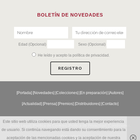
BOLETÍN DE NOVEDADES
Edad (Opcional)
Sexo (Opcional)
He leído y acepto la
política de privacidad
.
[
Portada
] [
Novedades
] [
Colecciones
] [
En preparación
] [
Autores
]
[
Actualidad
] [
Prensa
] [
Premios
] [
Distribuidores
] [
Contacto
]
Este sitio web utiliza cookies para que usted tenga la mejor experiencia
[Aviso Legal] [
Política de Cookies
] [
Política de Privacidad
] [
Condiciones
de usuario. Si continúa navegando está dando su consentimiento para la
Generales
]
aceptación de las mencionadas cookies y la aceptación de nuestra