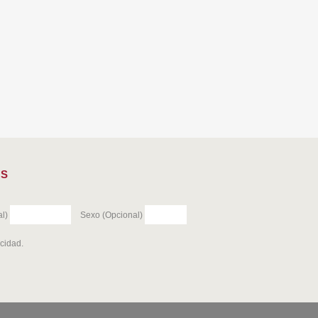
ES
l)
Sexo (Opcional)
acidad
.