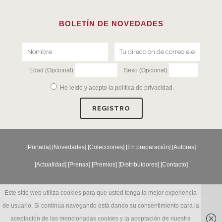
BOLETÍN DE NOVEDADES
Edad (Opcional)
Sexo (Opcional)
He leído y acepto la
política de privacidad
.
[
Portada
] [
Novedades
] [
Colecciones
] [
En preparación
] [
Autores
]
[
Actualidad
] [
Prensa
] [
Premios
] [
Distribuidores
] [
Contacto
]
Este sitio web utiliza cookies para que usted tenga la mejor experiencia
[Aviso Legal] [
Política de Cookies
] [
Política de Privacidad
] [
Condiciones
de usuario. Si continúa navegando está dando su consentimiento para la
Generales
]
aceptación de las mencionadas cookies y la aceptación de nuestra