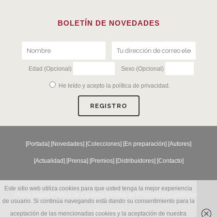
BOLETÍN DE NOVEDADES
Edad (Opcional)
Sexo (Opcional)
He leído y acepto la
política de privacidad
.
[
Portada
] [
Novedades
] [
Colecciones
] [
En preparación
] [
Autores
]
[
Actualidad
] [
Prensa
] [
Premios
] [
Distribuidores
] [
Contacto
]
Este sitio web utiliza cookies para que usted tenga la mejor experiencia
[Aviso Legal] [
Política de Cookies
] [
Política de Privacidad
] [
Condiciones
de usuario. Si continúa navegando está dando su consentimiento para la
Generales
]
aceptación de las mencionadas cookies y la aceptación de nuestra