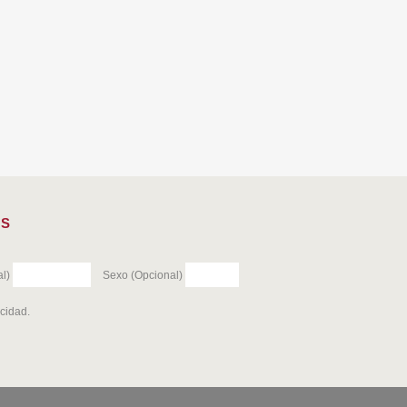
ES
l)
Sexo (Opcional)
acidad
.