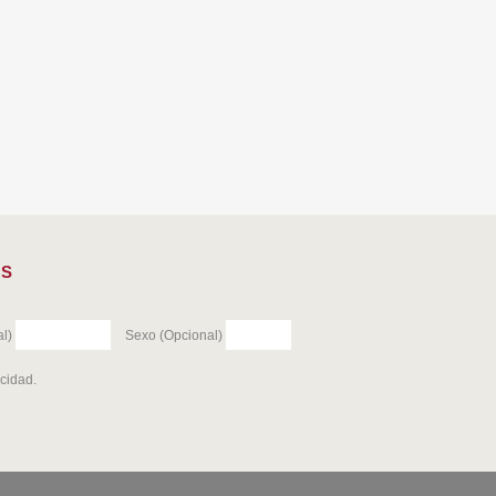
ES
l)
Sexo (Opcional)
acidad
.