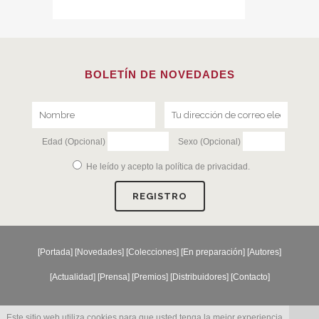
BOLETÍN DE NOVEDADES
Edad (Opcional)
Sexo (Opcional)
He leído y acepto la
política de privacidad
.
[
Portada
] [
Novedades
] [
Colecciones
] [
En preparación
] [
Autores
]
[
Actualidad
] [
Prensa
] [
Premios
] [
Distribuidores
] [
Contacto
]
Este sitio web utiliza cookies para que usted tenga la mejor experiencia