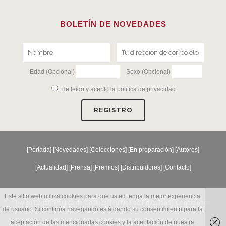
BOLETÍN DE NOVEDADES
Edad (Opcional)
Sexo (Opcional)
He leído y acepto la
política de privacidad
.
[
Portada
] [
Novedades
] [
Colecciones
] [
En preparación
] [
Autores
]
[
Actualidad
] [
Prensa
] [
Premios
] [
Distribuidores
] [
Contacto
]
Este sitio web utiliza cookies para que usted tenga la mejor experiencia
[Aviso Legal] [
Política de Cookies
] [
Política de Privacidad
] [
Condiciones
de usuario. Si continúa navegando está dando su consentimiento para la
Generales
]
aceptación de las mencionadas cookies y la aceptación de nuestra