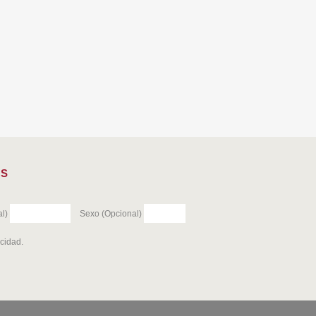
ES
l)
Sexo (Opcional)
acidad
.