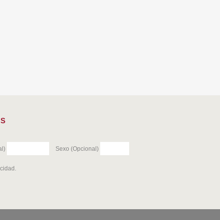
ES
l)
Sexo (Opcional)
acidad
.